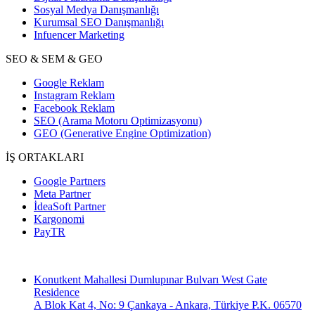
Sosyal Medya Danışmanlığı
Kurumsal SEO Danışmanlığı
Infuencer Marketing
SEO & SEM & GEO
Google Reklam
Instagram Reklam
Facebook Reklam
SEO (Arama Motoru Optimizasyonu)
GEO (Generative Engine Optimization)
İŞ ORTAKLARI
Google Partners
Meta Partner
İdeaSoft Partner
Kargonomi
PayTR
Konutkent Mahallesi Dumlupınar Bulvarı West Gate
Residence
A Blok Kat 4, No: 9 Çankaya - Ankara, Türkiye P.K. 06570