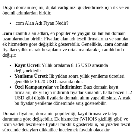
Doğru domain seçimi, dijital varlığınızı güçlendirmek için ilk ve en
önemli adımlardan biridir.
.com Alan Adı Fiyatı Nedir?
.com
uzantılı alan adları, en popüler ve yaygın kullanılan domain
uzantılarından biridir. Fiyatlar, alan adı tescil firmalarına ve sunulan
ek hizmetlere göre değişiklik gösterebilir. Genellikle,
.com
domain
fiyatları yıllık olarak hesaplanır ve ortalama olarak şu aralıklarda
değişir:
Kayıt Ücreti
: Yıllık ortalama 8-15 USD arasında
değişmektedir.
Yenileme Ücreti
: İlk yıldan sonra yıllık yenileme ücretleri
genellikle 10-20 USD arasında olur.
Özel Kampanyalar ve İndirimler
: Bazı domain kayıt
firmaları, ilk yıl için indirimli fiyatlar sunabilir, hatta bazen 1-2
USD gibi düşük fiyatlarla domain alımı yapabilirsiniz. Ancak
bu fiyatlar yenileme döneminde artış gösterebilir.
Domain fiyatları, domainin popülerliği, kayıt firması ve talep
durumuna göre değişebilir. Ek hizmetler (WHOIS gizliliği gibi) ve
uzun vadeli tescillerde fiyatlar farklılık gösterebilir, bu yüzden tescil
sürecinde detayları dikkatlice incelemek faydalı olacaktır.