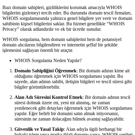
Bazı domain sahipleri, gizliliklerini korumak amacıyla WHOIS
bilgilerini gizlemeyi tercih eder. Bu durumda domain tescil firmaları,
WHOIS sorgulamasında yalnızca genel bilgilere yer verir ve domain
sahibinin kişisel bilgilerini saklar. Bu hizmet genellikle “WHOIS
Privacy” olarak adlandırılır ve ek bir ücretle sunulur.
WHOIS sorgulama, hem domain sahiplerini hem de potansiyel
domain alıcılarını bilgilendiren ve internetin şeffaf bir şekilde
işlemesini sağlayan önemli bir araçtır.
WHOIS Sorgulama Neden Yapılır?
Domain Sahipliğini Öğrenmek
: Bir domain adının kime ait
olduğunu öğrenmek için WHOIS sorgulaması yapılır. Bu
sayede, alan adının sahibi, iletişim bilgileri ve tescil süresi gibi
bilgiler görüntülenebilir.
Alan Adı Süresini Kontrol Etmek
: Bir domain adının tescil
süresi dolmak üzere mi, yeni mi alınmış, ne zaman
yenilenecek gibi detayları öğrenmek için WHOIS sorgulaması
yapılır. Eğer belirli bir domaini satın almak istiyorsanız,
süresinin ne zaman dolacağını bilmek avantaj sağlayabilir.
Güvenlik ve Yasal Takip
: Alan adıyla ilgili herhangi bir
hukuki işlem veya marka ihlali durumu varsa, WHOIS verileri