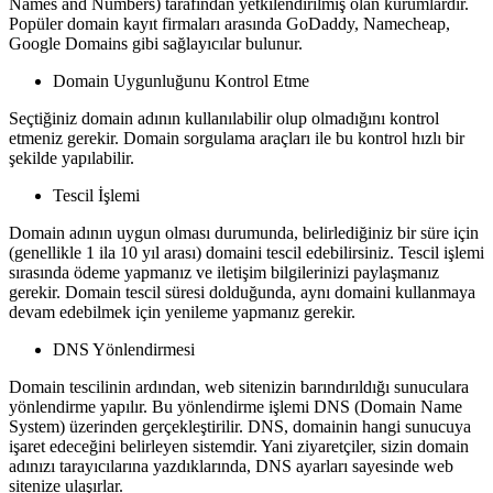
Names and Numbers) tarafından yetkilendirilmiş olan kurumlardır.
Popüler domain kayıt firmaları arasında GoDaddy, Namecheap,
Google Domains gibi sağlayıcılar bulunur.
Domain Uygunluğunu Kontrol Etme
Seçtiğiniz domain adının kullanılabilir olup olmadığını kontrol
etmeniz gerekir. Domain sorgulama araçları ile bu kontrol hızlı bir
şekilde yapılabilir.
Tescil İşlemi
Domain adının uygun olması durumunda, belirlediğiniz bir süre için
(genellikle 1 ila 10 yıl arası) domaini tescil edebilirsiniz. Tescil işlemi
sırasında ödeme yapmanız ve iletişim bilgilerinizi paylaşmanız
gerekir. Domain tescil süresi dolduğunda, aynı domaini kullanmaya
devam edebilmek için yenileme yapmanız gerekir.
DNS Yönlendirmesi
Domain tescilinin ardından, web sitenizin barındırıldığı sunuculara
yönlendirme yapılır. Bu yönlendirme işlemi DNS (Domain Name
System) üzerinden gerçekleştirilir. DNS, domainin hangi sunucuya
işaret edeceğini belirleyen sistemdir. Yani ziyaretçiler, sizin domain
adınızı tarayıcılarına yazdıklarında, DNS ayarları sayesinde web
sitenize ulaşırlar.