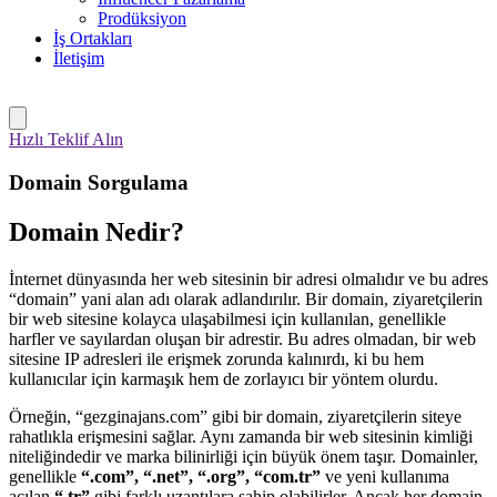
Prodüksiyon
İş Ortakları
İletişim
Hızlı Teklif Alın
Domain
Sorgulama
Domain Nedir?
İnternet dünyasında her web sitesinin bir adresi olmalıdır ve bu adres
“domain” yani alan adı olarak adlandırılır. Bir domain, ziyaretçilerin
bir web sitesine kolayca ulaşabilmesi için kullanılan, genellikle
harfler ve sayılardan oluşan bir adrestir. Bu adres olmadan, bir web
sitesine IP adresleri ile erişmek zorunda kalınırdı, ki bu hem
kullanıcılar için karmaşık hem de zorlayıcı bir yöntem olurdu.
Örneğin, “gezginajans.com” gibi bir domain, ziyaretçilerin siteye
rahatlıkla erişmesini sağlar. Aynı zamanda bir web sitesinin kimliği
niteliğindedir ve marka bilinirliği için büyük önem taşır. Domainler,
genellikle
“.com”, “.net”, “.org”, “com.tr”
ve yeni kullanıma
açılan
“.tr”
gibi farklı uzantılara sahip olabilirler. Ancak her domain