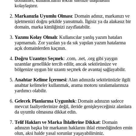
domainler, kullanıcıların tekrar sitenize ulaşmasını
kolaylaştırır.
Markanızla Uyumlu Olması
: Domain adınız, markanızı ve
işletmenizi doğru şekilde yansıtmalı. İlgisiz ya da alakasız bir
domain, marka kimliğinizi zayıflatabilir.
Yazımı Kolay Olmalı
: Kullanıcılar yanlış yazım hataları
yapmamalı. Zor yazılan ya da sık yapılan yazım hatalarına
açık domainlerden kaçının.
Doğru Uzantıyı Seçmek
: .com, .net, .org gibi yaygın
uzantılar genellikle tercih edilir, ancak sektörünüze ve
bölgenize uygun bir uzantı seçmek de avantaj sağlayabilir.
Anahtar Kelime İçermesi
: Alan adınızda sektörünüzle ilgili
anahtar kelimeler kullanmak, arama motoru sıralamalarınıza
yardımcı olabilir.
Gelecek Planlarına Uygunluk
: Domain adınızın sadece
mevcut faaliyetlerinize değil, ileride genişleyeceğiniz alanlara
da uyumlu olmasına dikkat edin.
Telif Hakları ve Marka İhlallerine Dikkat
: Domain
adınızın başka bir markanın haklarını ihlal etmediğinden emin
olun, aksi halde yasal sorunlar yaşayabilirsiniz.