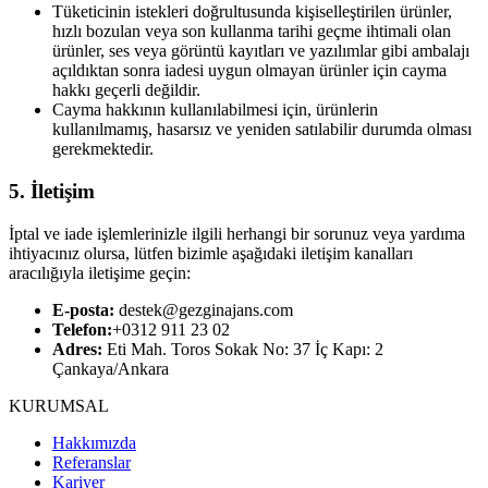
Tüketicinin istekleri doğrultusunda kişiselleştirilen ürünler,
hızlı bozulan veya son kullanma tarihi geçme ihtimali olan
ürünler, ses veya görüntü kayıtları ve yazılımlar gibi ambalajı
açıldıktan sonra iadesi uygun olmayan ürünler için cayma
hakkı geçerli değildir.
Cayma hakkının kullanılabilmesi için, ürünlerin
kullanılmamış, hasarsız ve yeniden satılabilir durumda olması
gerekmektedir.
5. İletişim
İptal ve iade işlemlerinizle ilgili herhangi bir sorunuz veya yardıma
ihtiyacınız olursa, lütfen bizimle aşağıdaki iletişim kanalları
aracılığıyla iletişime geçin:
E-posta:
destek@gezginajans.com
Telefon:
+0312 911 23 02
Adres:
Eti Mah. Toros Sokak No: 37 İç Kapı: 2
Çankaya/Ankara
KURUMSAL
Hakkımızda
Referanslar
Kariyer