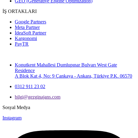
GEO (Generative Engine Optimization)
İŞ ORTAKLARI
Google Partners
Meta Partner
İdeaSoft Partner
Kargonomi
PayTR
Konutkent Mahallesi Dumlupınar Bulvarı West Gate
Residence
A Blok Kat 4, No: 9 Çankaya - Ankara, Türkiye P.K. 06570
0312 911 23 02
bilgi@gezginajans.com
Sosyal Medya
Instagram