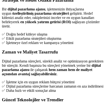
Stratejik ve Hedef Odaklı Pazarlama
Bir
dijital pazarlama ajansı
, işletmenizin ihtiyaçlarına
uygun
özelleştirilmiş pazarlama stratejileri
geliştirir. Hedef
kitlenizi analiz eder, rakiplerinizi inceler ve en uygun kanalları
belirleyerek
en yüksek yatırım getirisi (ROI)
sağlayan çözümler
üretir.
✅ Doğru hedef kitleye ulaşma
✅ Etkili pazarlama stratejileri oluşturma
✅ İşletmeye özel reklam ve kampanya yönetimi
Zaman ve Maliyet Tasarrufu
Dijital pazarlama süreçleri, sürekli analiz ve optimizasyon gerektiren
bir süreçtir. Kendi başınıza bu süreçleri yönetmek yerine bir
dijital
pazarlama ajansı
ile çalışarak
hem zaman hem de maliyet
açısından avantaj sağlayabilirsiniz
.
✅ İşletme için en uygun reklam bütçesi yönetimi
✅ Dijital pazarlama süreçlerine harcanan zamanın en aza indirilmesi
✅ Daha hızlı ve etkili sonuçlar alma
Güncel Teknolojiler ve Trendler