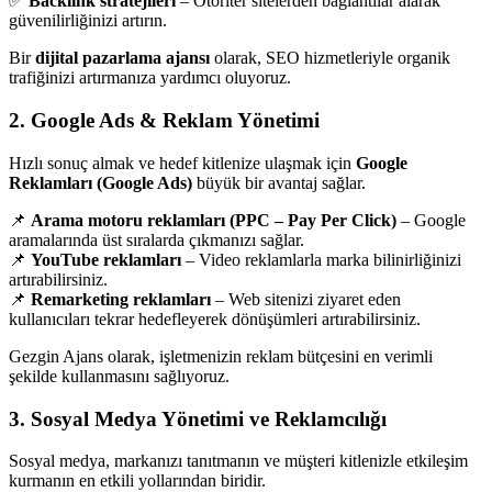
✅
Backlink stratejileri
– Otoriter sitelerden bağlantılar alarak
güvenilirliğinizi artırın.
Bir
dijital pazarlama ajansı
olarak, SEO hizmetleriyle organik
trafiğinizi artırmanıza yardımcı oluyoruz.
2. Google Ads & Reklam Yönetimi
Hızlı sonuç almak ve hedef kitlenize ulaşmak için
Google
Reklamları (Google Ads)
büyük bir avantaj sağlar.
📌
Arama motoru reklamları (PPC – Pay Per Click)
– Google
aramalarında üst sıralarda çıkmanızı sağlar.
📌
YouTube reklamları
– Video reklamlarla marka bilinirliğinizi
artırabilirsiniz.
📌
Remarketing reklamları
– Web sitenizi ziyaret eden
kullanıcıları tekrar hedefleyerek dönüşümleri artırabilirsiniz.
Gezgin Ajans olarak, işletmenizin reklam bütçesini en verimli
şekilde kullanmasını sağlıyoruz.
3. Sosyal Medya Yönetimi ve Reklamcılığı
Sosyal medya, markanızı tanıtmanın ve müşteri kitlenizle etkileşim
kurmanın en etkili yollarından biridir.