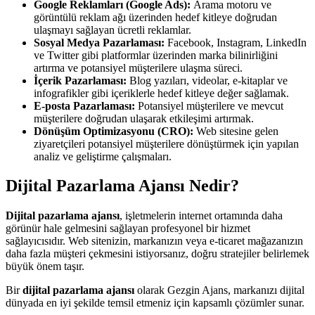
Google Reklamları (Google Ads):
Arama motoru ve
görüntülü reklam ağı üzerinden hedef kitleye doğrudan
ulaşmayı sağlayan ücretli reklamlar.
Sosyal Medya Pazarlaması:
Facebook, Instagram, LinkedIn
ve Twitter gibi platformlar üzerinden marka bilinirliğini
artırma ve potansiyel müşterilere ulaşma süreci.
İçerik Pazarlaması:
Blog yazıları, videolar, e-kitaplar ve
infografikler gibi içeriklerle hedef kitleye değer sağlamak.
E-posta Pazarlaması:
Potansiyel müşterilere ve mevcut
müşterilere doğrudan ulaşarak etkileşimi artırmak.
Dönüşüm Optimizasyonu (CRO):
Web sitesine gelen
ziyaretçileri potansiyel müşterilere dönüştürmek için yapılan
analiz ve geliştirme çalışmaları.
Dijital Pazarlama Ajansı Nedir?
Dijital pazarlama ajansı
, işletmelerin internet ortamında daha
görünür hale gelmesini sağlayan profesyonel bir hizmet
sağlayıcısıdır. Web sitenizin, markanızın veya e-ticaret mağazanızın
daha fazla müşteri çekmesini istiyorsanız, doğru stratejiler belirlemek
büyük önem taşır.
Bir
dijital pazarlama ajansı
olarak Gezgin Ajans, markanızı dijital
dünyada en iyi şekilde temsil etmeniz için kapsamlı çözümler sunar.