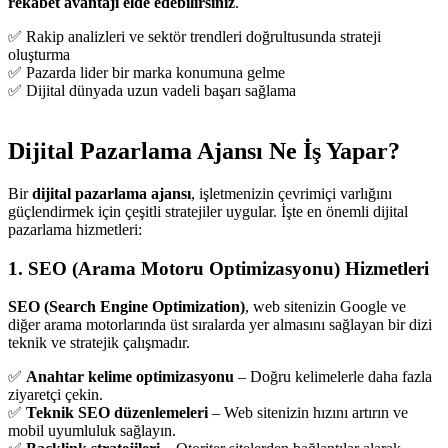
rekabet avantajı elde edebilirsiniz
.
✅ Rakip analizleri ve sektör trendleri doğrultusunda strateji
oluşturma
✅ Pazarda lider bir marka konumuna gelme
✅ Dijital dünyada uzun vadeli başarı sağlama
Dijital Pazarlama Ajansı Ne İş Yapar?
Bir
dijital pazarlama ajansı
, işletmenizin çevrimiçi varlığını
güçlendirmek için çeşitli stratejiler uygular. İşte en önemli dijital
pazarlama hizmetleri:
1. SEO (Arama Motoru Optimizasyonu) Hizmetleri
SEO (Search Engine Optimization)
, web sitenizin Google ve
diğer arama motorlarında üst sıralarda yer almasını sağlayan bir dizi
teknik ve stratejik çalışmadır.
✅
Anahtar kelime optimizasyonu
– Doğru kelimelerle daha fazla
ziyaretçi çekin.
✅
Teknik SEO düzenlemeleri
– Web sitenizin hızını artırın ve
mobil uyumluluk sağlayın.