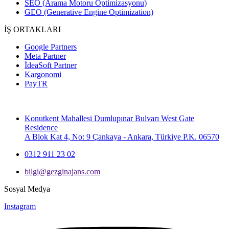
SEO (Arama Motoru Optimizasyonu)
GEO (Generative Engine Optimization)
İŞ ORTAKLARI
Google Partners
Meta Partner
İdeaSoft Partner
Kargonomi
PayTR
Konutkent Mahallesi Dumlupınar Bulvarı West Gate
Residence
A Blok Kat 4, No: 9 Çankaya - Ankara, Türkiye P.K. 06570
0312 911 23 02
bilgi@gezginajans.com
Sosyal Medya
Instagram