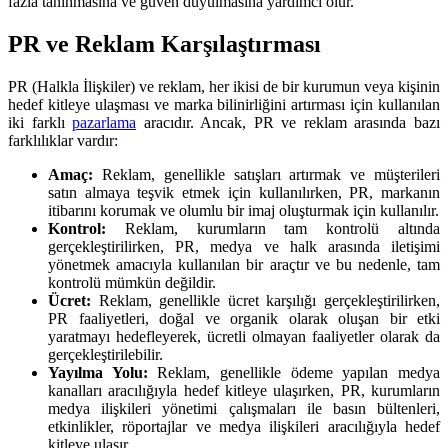
fazla tanınmasına ve güven duyulmasına yardımcı olur.
PR ve Reklam Karşılaştırması
PR (Halkla İlişkiler) ve reklam, her ikisi de bir kurumun veya kişinin
hedef kitleye ulaşması ve marka bilinirliğini artırması için kullanılan
iki farklı
pazarlama
aracıdır. Ancak, PR ve reklam arasında bazı
farklılıklar vardır:
Amaç:
Reklam, genellikle satışları artırmak ve müşterileri
satın almaya teşvik etmek için kullanılırken, PR, markanın
itibarını korumak ve olumlu bir imaj oluşturmak için kullanılır.
Kontrol:
Reklam, kurumların tam kontrolü altında
gerçekleştirilirken, PR, medya ve halk arasında iletişimi
yönetmek amacıyla kullanılan bir araçtır ve bu nedenle, tam
kontrolü mümkün değildir.
Ücret:
Reklam, genellikle ücret karşılığı gerçekleştirilirken,
PR faaliyetleri, doğal ve organik olarak oluşan bir etki
yaratmayı hedefleyerek, ücretli olmayan faaliyetler olarak da
gerçekleştirilebilir.
Yayılma Yolu:
Reklam, genellikle ödeme yapılan medya
kanalları aracılığıyla hedef kitleye ulaşırken, PR, kurumların
medya ilişkileri yönetimi çalışmaları ile basın bültenleri,
etkinlikler, röportajlar ve medya ilişkileri aracılığıyla hedef
kitleye ulaşır.