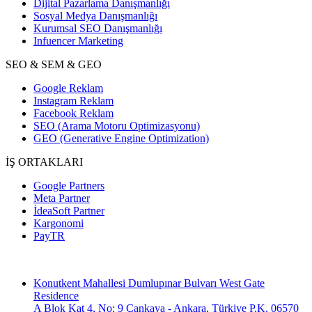
Dijital Pazarlama Danışmanlığı
Sosyal Medya Danışmanlığı
Kurumsal SEO Danışmanlığı
Infuencer Marketing
SEO & SEM & GEO
Google Reklam
Instagram Reklam
Facebook Reklam
SEO (Arama Motoru Optimizasyonu)
GEO (Generative Engine Optimization)
İŞ ORTAKLARI
Google Partners
Meta Partner
İdeaSoft Partner
Kargonomi
PayTR
Konutkent Mahallesi Dumlupınar Bulvarı West Gate
Residence
A Blok Kat 4, No: 9 Çankaya - Ankara, Türkiye P.K. 06570