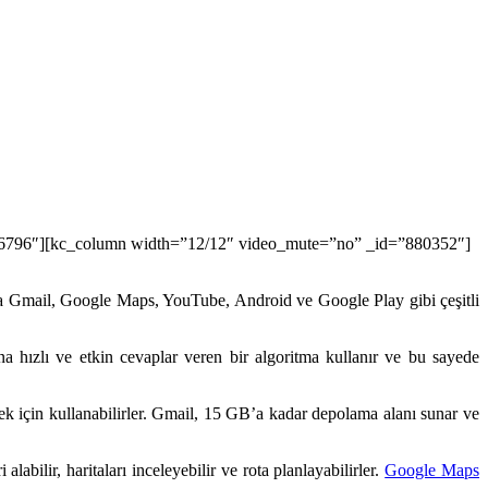
”26796″][kc_column width=”12/12″ video_mute=”no” _id=”880352″]
nda Gmail, Google Maps, YouTube, Android ve Google Play gibi çeşitli
a hızlı ve etkin cevaplar veren bir algoritma kullanır ve bu sayede
ek için kullanabilirler. Gmail, 15 GB’a kadar depolama alanı sunar ve
abilir, haritaları inceleyebilir ve rota planlayabilirler.
Google Maps