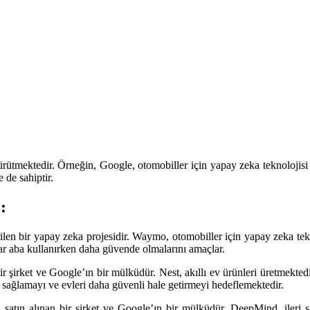
yürütmektedir. Örneğin, Google, otomobiller için yapay zeka teknolojisi
 de sahiptir.
:
len bir yapay zeka projesidir. Waymo, otomobiller için yapay zeka tek
 ar aba kullanırken daha güvende olmalarını amaçlar.
r şirket ve Google’ın bir mülküdür. Nest, akıllı ev ürünleri üretmektedir
fu sağlamayı ve evleri daha güvenli hale getirmeyi hedeflemektedir.
atın alınan bir şirket ve Google’ın bir mülküdür. DeepMind, ileri 