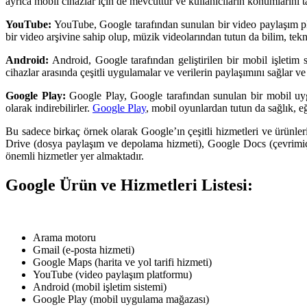
ayrıca mobil cihazlar için de mevcuttur ve kullanıcıların konumlarını ta
YouTube:
YouTube, Google tarafından sunulan bir video paylaşım plat
bir video arşivine sahip olup, müzik videolarından tutun da bilim, tekno
Android:
Android, Google tarafından geliştirilen bir mobil işletim s
cihazlar arasında çeşitli uygulamalar ve verilerin paylaşımını sağlar ve a
Google Play:
Google Play, Google tarafından sunulan bir mobil uygula
olarak indirebilirler.
Google Play
, mobil oyunlardan tutun da sağlık, e
Bu sadece birkaç örnek olarak Google’ın çeşitli hizmetleri ve ürünleri
Drive (dosya paylaşım ve depolama hizmeti), Google Docs (çevrimiçi
önemli hizmetler yer almaktadır.
Google Ürün ve Hizmetleri Listesi:
Arama motoru
Gmail (e-posta hizmeti)
Google Maps (harita ve yol tarifi hizmeti)
YouTube (video paylaşım platformu)
Android (mobil işletim sistemi)
Google Play (mobil uygulama mağazası)