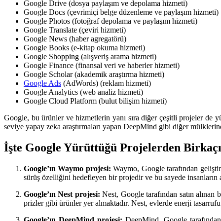
Google Drive (dosya paylaşım ve depolama hizmeti)
Google Docs (çevrimiçi belge düzenleme ve paylaşım hizmeti)
Google Photos (fotoğraf depolama ve paylaşım hizmeti)
Google Translate (çeviri hizmeti)
Google News (haber agregatörü)
Google Books (e-kitap okuma hizmeti)
Google Shopping (alışveriş arama hizmeti)
Google Finance (finansal veri ve haberler hizmeti)
Google Scholar (akademik araştırma hizmeti)
Google Ads
(AdWords) (reklam hizmeti)
Google Analytics (web analiz hizmeti)
Google Cloud Platform (bulut bilişim hizmeti)
Google, bu ürünler ve hizmetlerin yanı sıra diğer çeşitli projeler de 
seviye yapay zeka araştırmaları yapan DeepMind gibi diğer mülklerine
İşte Google Yürüttüğü Projelerden Birkaçı
Google’ın Waymo projesi:
Waymo, Google tarafından geliştiri
sürüş özelliğini hedefleyen bir projedir ve bu sayede insanların
Google’ın Nest projesi:
Nest, Google tarafından satın alınan bi
prizler gibi ürünler yer almaktadır. Nest, evlerde enerji tasarru
Google’ın DeepMind projesi:
DeepMind, Google tarafından s