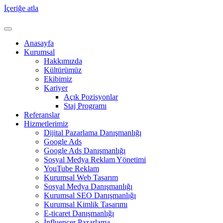
İçeriğe atla
Anasayfa
Kurumsal
Hakkımızda
Kültürümüz
Ekibimiz
Kariyer
Açık Pozisyonlar
Staj Programı
Referanslar
Hizmetlerimiz
Dijital Pazarlama Danışmanlığı
Google Ads
Google Ads Danışmanlığı
Sosyal Medya Reklam Yönetimi
YouTube Reklam
Kurumsal Web Tasarım
Sosyal Medya Danışmanlığı
Kurumsal SEO Danışmanlığı
Kurumsal Kimlik Tasarımı
E-ticaret Danışmanlığı
İnfluencer Pazarlama