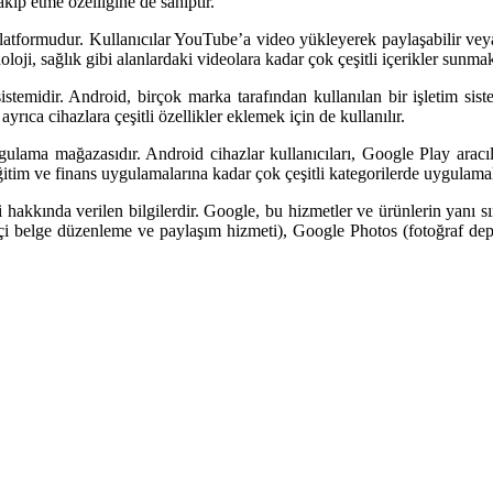
kip etme özelliğine de sahiptir.
formudur. Kullanıcılar YouTube’a video yükleyerek paylaşabilir veya di
loji, sağlık gibi alanlardaki videolara kadar çok çeşitli içerikler sunmak
istemidir. Android, birçok marka tarafından kullanılan bir işletim sis
yrıca cihazlara çeşitli özellikler eklemek için de kullanılır.
ma mağazasıdır. Android cihazlar kullanıcıları, Google Play aracılığıy
ğitim ve finans uygulamalarına kadar çok çeşitli kategorilerde uygulama
 hakkında verilen bilgilerdir. Google, bu hizmetler ve ürünlerin yanı sı
 belge düzenleme ve paylaşım hizmeti), Google Photos (fotoğraf depo