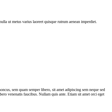
 nulla ut metus varius laoreet quisque rutrum aenean imperdiet.
rhoncus, sem quam semper libero, sit amet adipiscing sem neque sed
bero venenatis faucibus. Nullam quis ante. Etiam sit amet orci eget