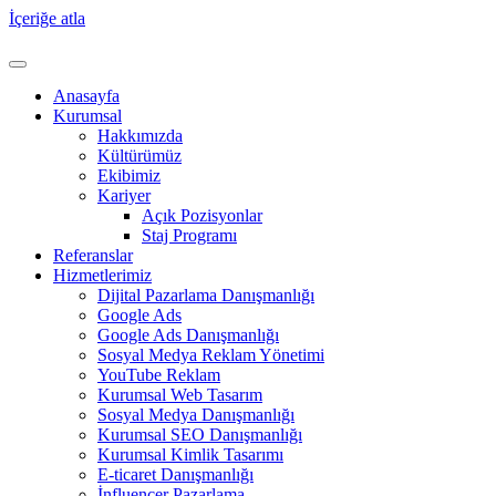
İçeriğe atla
Anasayfa
Kurumsal
Hakkımızda
Kültürümüz
Ekibimiz
Kariyer
Açık Pozisyonlar
Staj Programı
Referanslar
Hizmetlerimiz
Dijital Pazarlama Danışmanlığı
Google Ads
Google Ads Danışmanlığı
Sosyal Medya Reklam Yönetimi
YouTube Reklam
Kurumsal Web Tasarım
Sosyal Medya Danışmanlığı
Kurumsal SEO Danışmanlığı
Kurumsal Kimlik Tasarımı
E-ticaret Danışmanlığı
İnfluencer Pazarlama