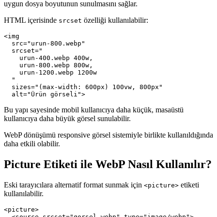
uygun dosya boyutunun sunulmasını sağlar.
HTML içerisinde
özelliği kullanılabilir:
srcset
<img

  src="urun-800.webp"

  srcset="

    urun-400.webp 400w,

    urun-800.webp 800w,

    urun-1200.webp 1200w

  "

  sizes="(max-width: 600px) 100vw, 800px"

Bu yapı sayesinde mobil kullanıcıya daha küçük, masaüstü
kullanıcıya daha büyük görsel sunulabilir.
WebP dönüşümü responsive görsel sistemiyle birlikte kullanıldığında
daha etkili olabilir.
Picture Etiketi ile WebP Nasıl Kullanılır?
Eski tarayıcılara alternatif format sunmak için
etiketi
<picture>
kullanılabilir.
<picture>

  <source srcset="gorsel.webp" type="image/webp">
