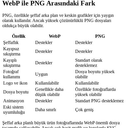
WebP ile PNG Arasındaki Fark
PNG, özellikle şeffaf arka plan ve keskin grafikler için yaygın
olarak kullanılır. Ancak yüksek çözünürlüklü PNG dosyaları
oldukça büyük olabilir.
Özellik
WebP
PNG
Şeffaflık
Destekler
Destekler
Kayıpsız
Destekler
Destekler
sıkıştırma
Kayıplı
Standart olarak
Destekler
sıkıştırma
desteklemez
Fotoğraf
Dosya boyutu yüksek
Uygun
kullanımı
olabilir
Logo ve ikon
Kullanılabilir
Kullanılabilir
Genellikle daha
Özellikle fotoğraflarda
Dosya boyutu
düşük olabilir
yüksek olabilir
Animasyon
Destekler
Standart PNG desteklemez
Eski sistem
Daha sınırlı
Çok geniş
uyumluluğu
Şeffaf arka planlı büyük ürün fotoğraflarında WebP önemli dosya
tasarrufu sağlayabilir. Ancak çok basit grafik ve logolarda SVG