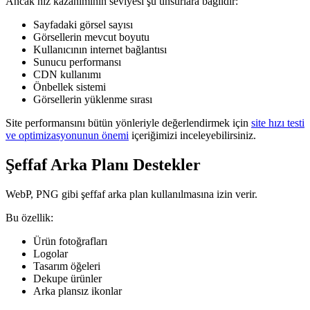
Ancak hız kazanımının seviyesi şu unsurlara bağlıdır:
Sayfadaki görsel sayısı
Görsellerin mevcut boyutu
Kullanıcının internet bağlantısı
Sunucu performansı
CDN kullanımı
Önbellek sistemi
Görsellerin yüklenme sırası
Site performansını bütün yönleriyle değerlendirmek için
site hızı testi
ve optimizasyonunun önemi
içeriğimizi inceleyebilirsiniz.
Şeffaf Arka Planı Destekler
WebP, PNG gibi şeffaf arka plan kullanılmasına izin verir.
Bu özellik:
Ürün fotoğrafları
Logolar
Tasarım öğeleri
Dekupe ürünler
Arka plansız ikonlar