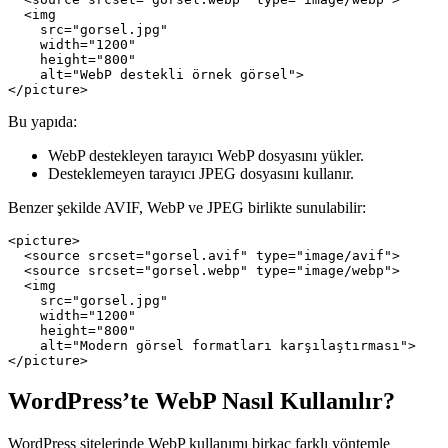
  <img 

    src="gorsel.jpg" 

    width="1200" 

    height="800" 

    alt="WebP destekli örnek görsel">

Bu yapıda:
WebP destekleyen tarayıcı WebP dosyasını yükler.
Desteklemeyen tarayıcı JPEG dosyasını kullanır.
Benzer şekilde AVIF, WebP ve JPEG birlikte sunulabilir:
<picture>

  <source srcset="gorsel.avif" type="image/avif">

  <source srcset="gorsel.webp" type="image/webp">

  <img 

    src="gorsel.jpg" 

    width="1200" 

    height="800" 

    alt="Modern görsel formatları karşılaştırması">

WordPress’te WebP Nasıl Kullanılır?
WordPress sitelerinde WebP kullanımı birkaç farklı yöntemle