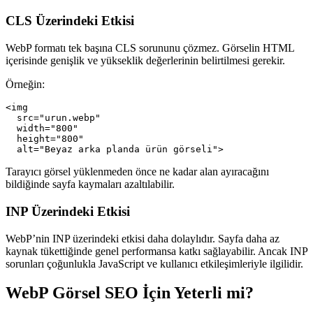
CLS Üzerindeki Etkisi
WebP formatı tek başına CLS sorununu çözmez. Görselin HTML
içerisinde genişlik ve yükseklik değerlerinin belirtilmesi gerekir.
Örneğin:
<img 

  src="urun.webp" 

  width="800" 

  height="800" 

Tarayıcı görsel yüklenmeden önce ne kadar alan ayıracağını
bildiğinde sayfa kaymaları azaltılabilir.
INP Üzerindeki Etkisi
WebP’nin INP üzerindeki etkisi daha dolaylıdır. Sayfa daha az
kaynak tükettiğinde genel performansa katkı sağlayabilir. Ancak INP
sorunları çoğunlukla JavaScript ve kullanıcı etkileşimleriyle ilgilidir.
WebP Görsel SEO İçin Yeterli mi?