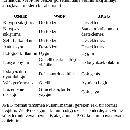
formatıdır. WebP ise benzer görselleri daha verimli sıkıştırmayı
amaçlayan modern bir alternatiftir.
Özellik
WebP
JPEG
Kayıplı sıkıştırma
Destekler
Destekler
Kayıpsız
Standart kullanımda
Destekler
sıkıştırma
desteklemez
Şeffaf arka plan
Destekler
Desteklemez
Animasyon
Destekler
Desteklemez
Fotoğraf kullanımı
Uygun
Uygun
Genellikle daha düşük
Dosya boyutu
Daha yüksek olabilir
olabilir
Eski yazılım
Daha sınırlı olabilir
Çok geniş
uyumluluğu
Web performansı
Güçlü
Ayarlara bağlı
Düzenleme
Güncel araçlarda
Çok yaygın
desteği
yaygın
JPEG formatı tamamen kullanılmaması gereken eski bir format
değildir. WebP desteğinin bulunmadığı özel sistemlerde, arşivleme
süreçlerinde veya mevcut iş akışlarında JPEG kullanılmaya devam
edilebilir.