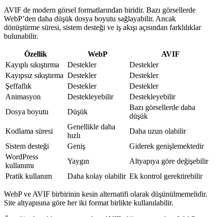
AVIF de modern görsel formatlarından biridir. Bazı görsellerde
WebP’den daha düşük dosya boyutu sağlayabilir. Ancak
dönüştürme süresi, sistem desteği ve iş akışı açısından farklılıklar
bulunabilir.
Özellik
WebP
AVIF
Kayıplı sıkıştırma
Destekler
Destekler
Kayıpsız sıkıştırma
Destekler
Destekler
Şeffaflık
Destekler
Destekler
Animasyon
Destekleyebilir
Destekleyebilir
Bazı görsellerde daha
Dosya boyutu
Düşük
düşük
Genellikle daha
Kodlama süresi
Daha uzun olabilir
hızlı
Sistem desteği
Geniş
Giderek genişlemektedir
WordPress
Yaygın
Altyapıya göre değişebilir
kullanımı
Pratik kullanım
Daha kolay olabilir
Ek kontrol gerektirebilir
WebP ve AVIF birbirinin kesin alternatifi olarak düşünülmemelidir.
Site altyapısına göre her iki format birlikte kullanılabilir.