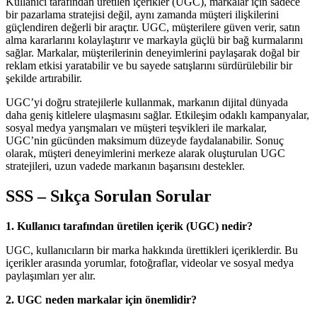
Kullanıcı tarafından üretilen içerikler (UGC), markalar için sadece
bir pazarlama stratejisi değil, aynı zamanda müşteri ilişkilerini
güçlendiren değerli bir araçtır. UGC, müşterilere güven verir, satın
alma kararlarını kolaylaştırır ve markayla güçlü bir bağ kurmalarını
sağlar. Markalar, müşterilerinin deneyimlerini paylaşarak doğal bir
reklam etkisi yaratabilir ve bu sayede satışlarını sürdürülebilir bir
şekilde artırabilir.
UGC’yi doğru stratejilerle kullanmak, markanın dijital dünyada
daha geniş kitlelere ulaşmasını sağlar. Etkileşim odaklı kampanyalar,
sosyal medya yarışmaları ve müşteri teşvikleri ile markalar,
UGC’nin gücünden maksimum düzeyde faydalanabilir. Sonuç
olarak, müşteri deneyimlerini merkeze alarak oluşturulan UGC
stratejileri, uzun vadede markanın başarısını destekler.
SSS – Sıkça Sorulan Sorular
1. Kullanıcı tarafından üretilen içerik (UGC) nedir?
UGC, kullanıcıların bir marka hakkında ürettikleri içeriklerdir. Bu
içerikler arasında yorumlar, fotoğraflar, videolar ve sosyal medya
paylaşımları yer alır.
2. UGC neden markalar için önemlidir?