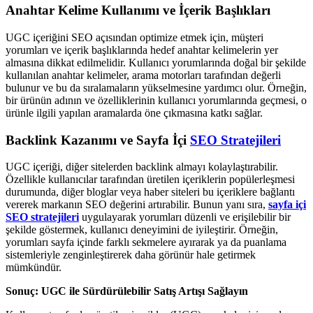
Anahtar Kelime Kullanımı ve İçerik Başlıkları
UGC içeriğini SEO açısından optimize etmek için, müşteri
yorumları ve içerik başlıklarında hedef anahtar kelimelerin yer
almasına dikkat edilmelidir. Kullanıcı yorumlarında doğal bir şekilde
kullanılan anahtar kelimeler, arama motorları tarafından değerli
bulunur ve bu da sıralamaların yükselmesine yardımcı olur. Örneğin,
bir ürünün adının ve özelliklerinin kullanıcı yorumlarında geçmesi, o
ürünle ilgili yapılan aramalarda öne çıkmasına katkı sağlar.
Backlink Kazanımı ve Sayfa İçi
SEO Stratejileri
UGC içeriği, diğer sitelerden backlink almayı kolaylaştırabilir.
Özellikle kullanıcılar tarafından üretilen içeriklerin popülerleşmesi
durumunda, diğer bloglar veya haber siteleri bu içeriklere bağlantı
vererek markanın SEO değerini artırabilir. Bunun yanı sıra,
sayfa içi
SEO stratejileri
uygulayarak yorumları düzenli ve erişilebilir bir
şekilde göstermek, kullanıcı deneyimini de iyileştirir. Örneğin,
yorumları sayfa içinde farklı sekmelere ayırarak ya da puanlama
sistemleriyle zenginleştirerek daha görünür hale getirmek
mümkündür.
Sonuç: UGC ile Sürdürülebilir Satış Artışı Sağlayın