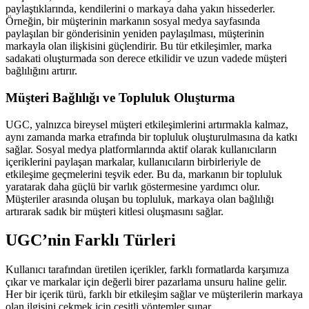
paylaştıklarında, kendilerini o markaya daha yakın hissederler.
Örneğin, bir müşterinin markanın sosyal medya sayfasında
paylaşılan bir gönderisinin yeniden paylaşılması, müşterinin
markayla olan ilişkisini güçlendirir. Bu tür etkileşimler, marka
sadakati oluşturmada son derece etkilidir ve uzun vadede müşteri
bağlılığını artırır.
Müşteri Bağlılığı ve Topluluk Oluşturma
UGC, yalnızca bireysel müşteri etkileşimlerini artırmakla kalmaz,
aynı zamanda marka etrafında bir topluluk oluşturulmasına da katkı
sağlar. Sosyal medya platformlarında aktif olarak kullanıcıların
içeriklerini paylaşan markalar, kullanıcıların birbirleriyle de
etkileşime geçmelerini teşvik eder. Bu da, markanın bir topluluk
yaratarak daha güçlü bir varlık göstermesine yardımcı olur.
Müşteriler arasında oluşan bu topluluk, markaya olan bağlılığı
artırarak sadık bir müşteri kitlesi oluşmasını sağlar.
UGC’nin Farklı Türleri
Kullanıcı tarafından üretilen içerikler, farklı formatlarda karşımıza
çıkar ve markalar için değerli birer pazarlama unsuru haline gelir.
Her bir içerik türü, farklı bir etkileşim sağlar ve müşterilerin markaya
olan ilgisini çekmek için çeşitli yöntemler sunar.