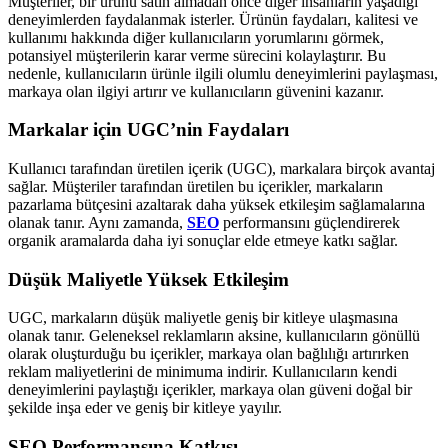
Müşteriler, bir ürünü satın almadan önce diğer insanların yaşadığı
deneyimlerden faydalanmak isterler. Ürünün faydaları, kalitesi ve
kullanımı hakkında diğer kullanıcıların yorumlarını görmek,
potansiyel müşterilerin karar verme sürecini kolaylaştırır. Bu
nedenle, kullanıcıların ürünle ilgili olumlu deneyimlerini paylaşması,
markaya olan ilgiyi artırır ve kullanıcıların güvenini kazanır.
Markalar için UGC’nin Faydaları
Kullanıcı tarafından üretilen içerik (UGC), markalara birçok avantaj
sağlar. Müşteriler tarafından üretilen bu içerikler, markaların
pazarlama bütçesini azaltarak daha yüksek etkileşim sağlamalarına
olanak tanır. Aynı zamanda,
SEO
performansını güçlendirerek
organik aramalarda daha iyi sonuçlar elde etmeye katkı sağlar.
Düşük Maliyetle Yüksek Etkileşim
UGC, markaların düşük maliyetle geniş bir kitleye ulaşmasına
olanak tanır. Geleneksel reklamların aksine, kullanıcıların gönüllü
olarak oluşturduğu bu içerikler, markaya olan bağlılığı artırırken
reklam maliyetlerini de minimuma indirir. Kullanıcıların kendi
deneyimlerini paylaştığı içerikler, markaya olan güveni doğal bir
şekilde inşa eder ve geniş bir kitleye yayılır.
SEO Performansına Katkısı