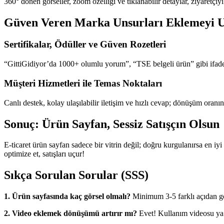
360° dönen görseller, zoom özelliği ve tıklanabilir detaylar, ziyaretçiyi
Güven Veren Marka Unsurları Eklemeyi 
Sertifikalar, Ödüller ve Güven Rozetleri
“GittiGidiyor’da 1000+ olumlu yorum”, “TSE belgeli ürün” gibi ifade
Müşteri Hizmetleri ile Temas Noktaları
Canlı destek, kolay ulaşılabilir iletişim ve hızlı cevap; dönüşüm oranın
Sonuç: Ürün Sayfan, Sessiz Satışçın Olsun
E-ticaret ürün sayfan sadece bir vitrin değil; doğru kurgulanırsa en iyi
optimize et, satışları uçur!
Sıkça Sorulan Sorular (SSS)
1. Ürün sayfasında kaç görsel olmalı?
Minimum 3-5 farklı açıdan gör
2. Video eklemek dönüşümü artırır mı?
Evet! Kullanım videosu ya d