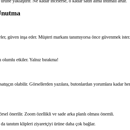
 ürüne yaklaştırır. Ne kadar incelerse, o kadar satın alma ihtimali artar.
Unutma
ler, güven inşa eder. Müşteri markanı tanımıyorsa önce güvenmek ister
ı olumlu etkiler. Yalnız bırakma!
 satışçın olabilir. Görsellerden yazılara, butonlardan yorumlara kadar he
sel önerilir. Zoom özellikli ve sade arka planlı olması önemli.
a tanıtım klipleri ziyaretçiyi ürüne daha çok bağlar.