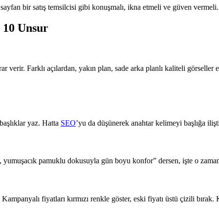
ayfan bir satış temsilcisi gibi konuşmalı, ikna etmeli ve güven vermeli. S
 10 Unsur
verir. Farklı açılardan, yakın plan, sade arka planlı kaliteli görseller e
başlıklar yaz. Hatta
SEO
’yu da düşünerek anahtar kelimeyi başlığa ilişti
, yumuşacık pamuklu dokusuyla gün boyu konfor” dersen, işte o zaman 
panyalı fiyatları kırmızı renkle göster, eski fiyatı üstü çizili bırak. 