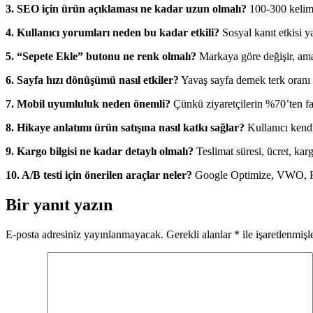
3. SEO için ürün açıklaması ne kadar uzun olmalı?
100-300 kelime
4. Kullanıcı yorumları neden bu kadar etkili?
Sosyal kanıt etkisi y
5. “Sepete Ekle” butonu ne renk olmalı?
Markaya göre değişir, ama 
6. Sayfa hızı dönüşümü nasıl etkiler?
Yavaş sayfa demek terk oranı d
7. Mobil uyumluluk neden önemli?
Çünkü ziyaretçilerin %70’ten faz
8. Hikaye anlatımı ürün satışına nasıl katkı sağlar?
Kullanıcı kendi
9. Kargo bilgisi ne kadar detaylı olmalı?
Teslimat süresi, ücret, karg
10. A/B testi için önerilen araçlar neler?
Google Optimize, VWO, Hotja
Bir yanıt yazın
E-posta adresiniz yayınlanmayacak.
Gerekli alanlar
*
ile işaretlenmişl