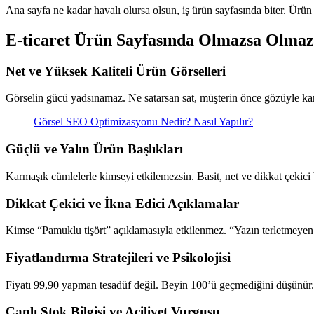
Ana sayfa ne kadar havalı olursa olsun, iş ürün sayfasında biter. Ürün s
E-ticaret Ürün Sayfasında Olmazsa Olmaz
Net ve Yüksek Kaliteli Ürün Görselleri
Görselin gücü yadsınamaz. Ne satarsan sat, müşterin önce gözüyle karar 
Görsel SEO Optimizasyonu Nedir? Nasıl Yapılır?
Güçlü ve Yalın Ürün Başlıkları
Karmaşık cümlelerle kimseyi etkilemezsin. Basit, net ve dikkat çekici 
Dikkat Çekici ve İkna Edici Açıklamalar
Kimse “Pamuklu tişört” açıklamasıyla etkilenmez. “Yazın terletmeyen
Fiyatlandırma Stratejileri ve Psikolojisi
Fiyatı 99,90 yapman tesadüf değil. Beyin 100’ü geçmediğini düşünür. Kam
Canlı Stok Bilgisi ve Aciliyet Vurgusu