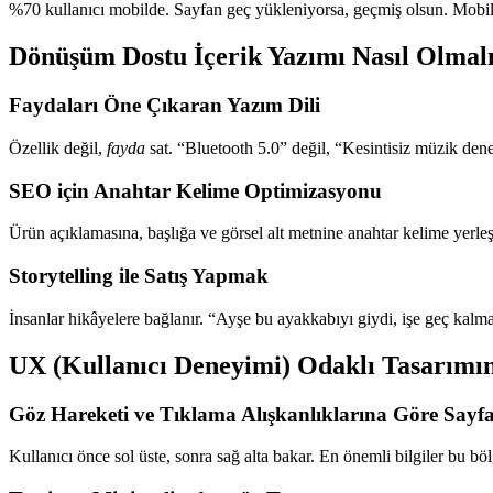
%70 kullanıcı mobilde. Sayfan geç yükleniyorsa, geçmiş olsun. Mobil u
Dönüşüm Dostu İçerik Yazımı Nasıl Olmal
Faydaları Öne Çıkaran Yazım Dili
Özellik değil,
fayda
sat. “Bluetooth 5.0” değil, “Kesintisiz müzik den
SEO için Anahtar Kelime Optimizasyonu
Ürün açıklamasına, başlığa ve görsel alt metnine anahtar kelime yerleş
Storytelling ile Satış Yapmak
İnsanlar hikâyelere bağlanır. “Ayşe bu ayakkabıyı giydi, işe geç kalmadı”
UX (Kullanıcı Deneyimi) Odaklı Tasarımı
Göz Hareketi ve Tıklama Alışkanlıklarına Göre Sayfa
Kullanıcı önce sol üste, sonra sağ alta bakar. En önemli bilgiler bu b