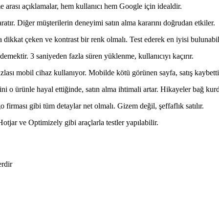
 arası açıklamalar, hem kullanıcı hem Google için idealdir.
aratır. Diğer müşterilerin deneyimi satın alma kararını doğrudan etkiler.
dikkat çeken ve kontrast bir renk olmalı. Test ederek en iyisi bulunabil
emektir. 3 saniyeden fazla süren yüklenme, kullanıcıyı kaçırır.
lası mobil cihaz kullanıyor. Mobilde kötü görünen sayfa, satış kaybettir
ni o ürünle hayal ettiğinde, satın alma ihtimali artar. Hikayeler bağ kur
o firması gibi tüm detaylar net olmalı. Gizem değil, şeffaflık satılır.
r ve Optimizely gibi araçlarla testler yapılabilir.
erdir