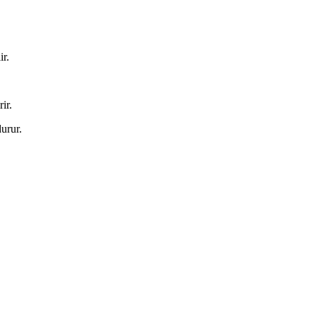
ir.
ir.
durur.