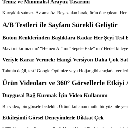
Temiz ve Minimalist Arayüz Tasarımı
Karışıklık satmaz. Az ama öz. Beyaz alan bırak, ürün öne çıksın. Her ş
A/B Testleri ile Sayfanı Sürekli Geliştir
Buton Renklerinden Başlıklara Kadar Her Şeyi Test 
Mavi mi kırmızı mı? “Hemen Al” mı “Sepete Ekle” mi? Hedef kitleye
Veriyle Karar Vermek: Hangi Versiyon Daha Çok Sat
Tahmin değil, test! Google Optimize veya Hotjar gibi araçlarla verileri
Ürün Videoları ve 360° Görsellerle Etkiyi 
Duygusal Bağ Kurmak İçin Video Kullanımı
Bir video, bin görsele bedeldir. Ürünü kullanan mutlu bir yüz bile yeter
Etkileşimli Görsel Deneyimlerle Dikkat Çek