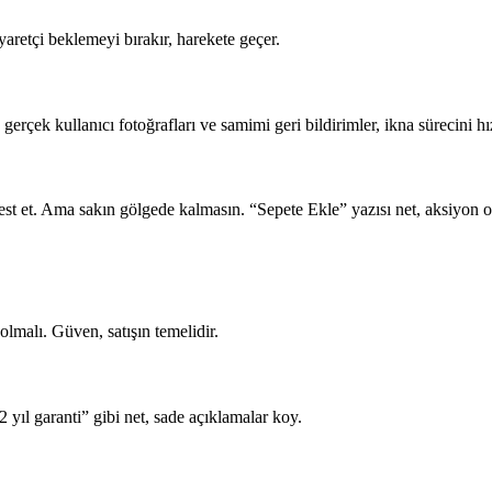
retçi beklemeyi bırakır, harekete geçer.
gerçek kullanıcı fotoğrafları ve samimi geri bildirimler, ikna sürecini hız
st et. Ama sakın gölgede kalmasın. “Sepete Ekle” yazısı net, aksiyon o
lmalı. Güven, satışın temelidir.
2 yıl garanti” gibi net, sade açıklamalar koy.