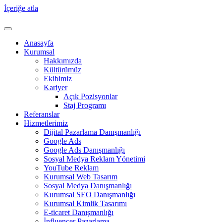
İçeriğe atla
Anasayfa
Kurumsal
Hakkımızda
Kültürümüz
Ekibimiz
Kariyer
Açık Pozisyonlar
Staj Programı
Referanslar
Hizmetlerimiz
Dijital Pazarlama Danışmanlığı
Google Ads
Google Ads Danışmanlığı
Sosyal Medya Reklam Yönetimi
YouTube Reklam
Kurumsal Web Tasarım
Sosyal Medya Danışmanlığı
Kurumsal SEO Danışmanlığı
Kurumsal Kimlik Tasarımı
E-ticaret Danışmanlığı
İnfluencer Pazarlama