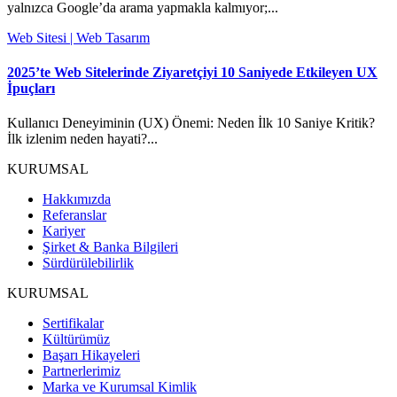
yalnızca Google’da arama yapmakla kalmıyor;...
Web Sitesi | Web Tasarım
2025’te Web Sitelerinde Ziyaretçiyi 10 Saniyede Etkileyen UX
İpuçları
Kullanıcı Deneyiminin (UX) Önemi: Neden İlk 10 Saniye Kritik?
İlk izlenim neden hayati?...
KURUMSAL
Hakkımızda
Referanslar
Kariyer
Şirket & Banka Bilgileri
Sürdürülebilirlik
KURUMSAL
Sertifikalar
Kültürümüz
Başarı Hikayeleri
Partnerlerimiz
Marka ve Kurumsal Kimlik